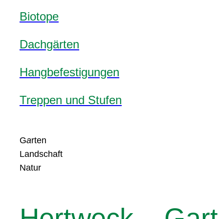
Biotope
Dachgärten
Hangbefestigungen
Treppen und Stufen
G
a
rten
Landschaft
Natur
Hertweck – Gar